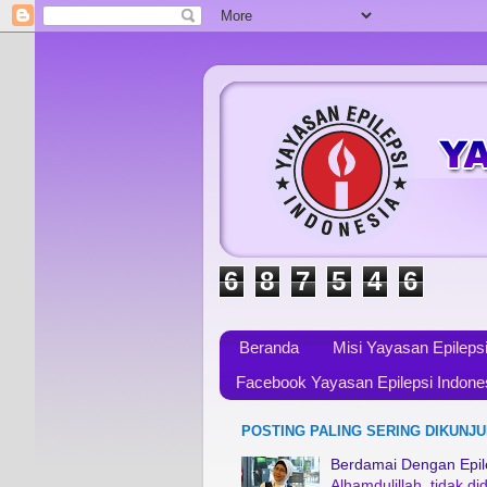
6
8
7
5
4
6
Beranda
Misi Yayasan Epileps
Facebook Yayasan Epilepsi Indone
POSTING PALING SERING DIKUNJU
Berdamai Dengan Epile
Alhamdulillah, tidak 