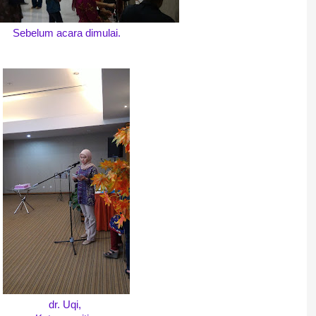
Sebelum acara dimulai.
dr. Uqi,