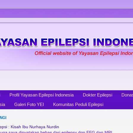
i
Profil Yayasan Epilepsi Indonesia
Dokter Epilepsi
Donas
sia
Galeri Foto YEI
Komunitas Peduli Epilepsi
NGI
psi : Kisah Ibu Nurhaya Nurdin
diduga saya dinyatakan bebas dari epilepsy dgn EEG dan MRI