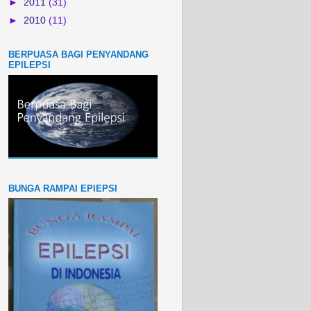
►
2011
(31)
►
2010
(11)
BERPUASA BAGI PENYANDANG
EPILEPSI
BUNGA RAMPAI EPIEPSI