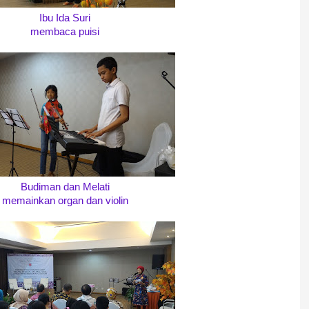
Ibu Ida Suri
membaca puisi
Budiman dan Melati
memainkan organ dan violin