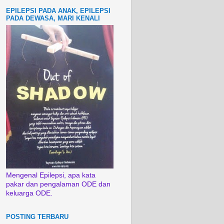
EPILEPSI PADA ANAK, EPILEPSI
PADA DEWASA, MARI KENALI
Mengenal Epilepsi, apa kata
pakar dan pengalaman ODE dan
keluarga ODE.
POSTING TERBARU