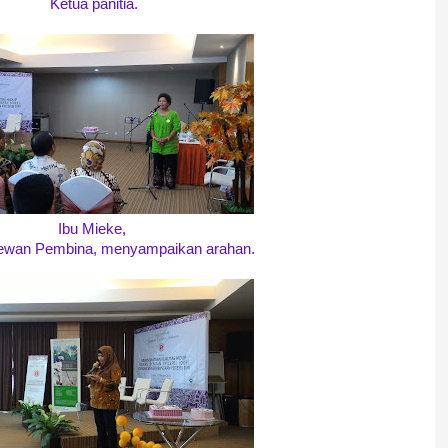
Ketua panitia.
Ibu Mieke,
dewan Pembina, menyampaikan arahan.