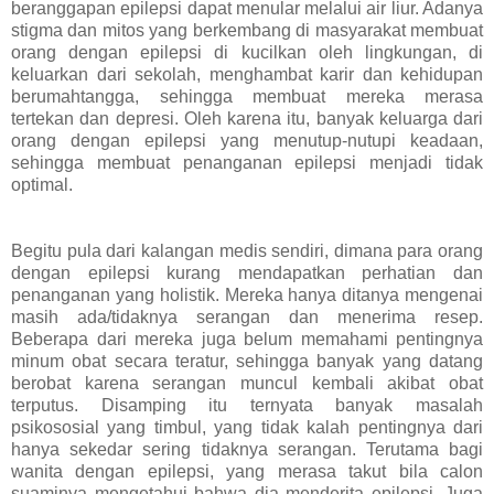
beranggapan epilepsi dapat menular melalui air liur. Adanya
stigma dan mitos yang berkembang di masyarakat membuat
orang dengan epilepsi di kucilkan oleh lingkungan, di
keluarkan dari sekolah, menghambat karir dan kehidupan
berumahtangga, sehingga membuat mereka merasa
tertekan dan depresi. Oleh karena itu, banyak keluarga dari
orang dengan epilepsi yang menutup-nutupi keadaan,
sehingga membuat penanganan epilepsi menjadi tidak
optimal.
Begitu pula dari kalangan medis sendiri, dimana para orang
dengan epilepsi kurang mendapatkan perhatian dan
penanganan yang holistik. Mereka hanya ditanya mengenai
masih ada/tidaknya serangan dan menerima resep.
Beberapa dari mereka juga belum memahami pentingnya
minum obat secara teratur, sehingga banyak yang datang
berobat karena serangan muncul kembali akibat obat
terputus. Disamping itu ternyata banyak masalah
psikososial yang timbul, yang tidak kalah pentingnya dari
hanya sekedar sering tidaknya serangan. Terutama bagi
wanita dengan epilepsi, yang merasa takut bila calon
suaminya mengetahui bahwa dia menderita epilepsi. Juga