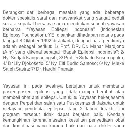
Berangkat dari berbagai masalah yang ada, beberapa
dokter spesialis saraf dan masyarakat yang sangat peduli
secara sepakat bersama-sama mendirikan sebuah yayasan
bernama “Yayasan Epilepsi Indonesia” (Indonesian
Epilepsy Foundation). YEI disahkan dihadapan notaris pada
tanggal 8 Oktober 1992 di Jakarta, dengan para pendirinya
adalah sebagai berikut: 1/ Prof. DR. Dr. Mahar Mardjono
(Alm) yang dikenal sebagai “Bapak Epilepsi Indonesia”; 2/
Ny. Sridjati Kangeaningsih; 3/ Prof.Dr.Sidiarto Kusumoputro;
4/ Dr.Lily Djokosetio; 5/ Ny. Elfi Budio Santoso; 6/ Ny. Mieke
Saleh Sastra; 7/ Dr. Hardhi Pranata.
Yayasan ini pada awalnya bertujuan untuk membantu
pasien-pasien epilepsi yang tidak mampu berobat atau
membeli obat anti epilepsi. Untuk itu Yayasan bekerjasama
dengan Perpei dan salah satu Puskesmas di Jakarta untuk
melayani penderita epilepsi. Tapi 2 tahun terakhir ini
program tersebut tidak dapat berjalan baik. Kendala
kemungkinan karena masalah kesulitan penyediaan obat
dan koordinasi yang kurang baik dari para dokter yang