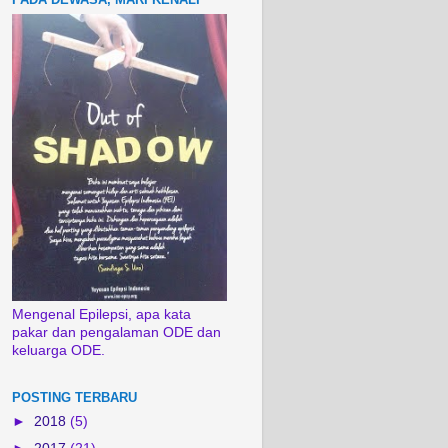
Mengenal Epilepsi, apa kata
pakar dan pengalaman ODE dan
keluarga ODE.
POSTING TERBARU
►
2018
(5)