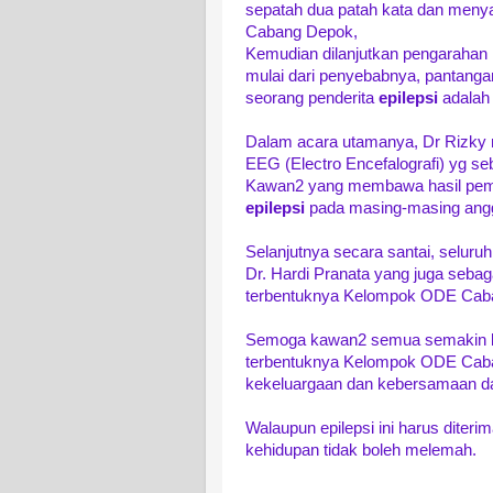
sepatah dua patah kata dan men
Cabang Depok,
Kemudian dilanjutkan pengarahan
mulai dari penyebabnya, pantanga
seorang penderita
epilepsi
adalah 
Dalam acara utamanya, Dr Rizky
EEG (Electro Encefalografi) yg se
Kawan2 yang membawa hasil pemer
epilepsi
pada masing-masing angg
Selanjutnya secara santai, selu
Dr. Hardi Pranata yang juga seb
terbentuknya Kelompok ODE Cabang 
Semoga kawan2 semua semakin b
terbentuknya Kelompok ODE Caba
kekeluargaan dan kebersamaan da
Walaupun epilepsi ini harus diter
kehidupan tidak boleh melemah.