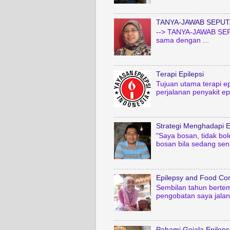
TANYA-JAWAB SEPUT
--> TANYA-JAWAB SEPU
sama dengan ...
Terapi Epilepsi
Tujuan utama terapi ep
perjalanan penyakit epil
Strategi Menghadapi E
"Saya bosan, tidak bo
bosan bila sedang sen.
Epilepsy and Food Co
Sembilan tahun bertem
pengobatan saya jalani
Pahami Gejala Epileps