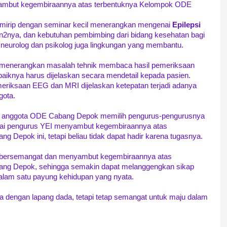
yambut kegembiraannya atas terbentuknya Kelompok ODE
 mirip dengan seminar kecil menerangkan mengenai
Epilepsi
n2nya, dan kebutuhan pembimbing dari bidang kesehatan bagi
neurolog dan psikolog juga lingkungan yang membantu.
 menerangkan masalah tehnik membaca hasil pemeriksaan
baiknya harus dijelaskan secara mendetail kepada pasien.
iksaan EEG dan MRI dijelaskan ketepatan terjadi adanya
ota.
ruh anggota ODE Cabang Depok memilih pengurus-pengurusnya
agai pengurus YEI menyambut kegembiraannya atas
Depok ini, tetapi beliau tidak dapat hadir karena tugasnya.
ersemangat dan menyambut kegembiraannya atas
ng Depok, sehingga semakin dapat melanggengkan sikap
lam satu payung kehidupan yang nyata.
ima dengan lapang dada, tetapi tetap semangat untuk maju dalam