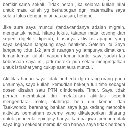
berfikir sama sekali. Tidak heran jika selama kuliah nilai
untuk mata kuliah yg berhubugan dgn matematika saya
selalu lulus dengan nilai pas-pasan, hehehe.
Jika aura saya muncul (tanda-tandanya adalah migrain,
mengantuk hebat, hilang fokus, tatapan mata kosong dan
seperti digelitik diperut), biasanya aktivitas apapun yang
saya kerjakan langsung saya hentikan. Setelah itu Saya
langsung tidur 1-2 jam di ruangan yg lampunya dimatikan.
teman-teman kuliah maupun teman kantor saya sudah tau
kebiasaan saya ini, jadi mereka pun selalu mengingatkan
untuk istirahat yang cukup saat aura muncul.
Aktifitas harian saya tidak berbeda dgn orang-orang pada
umumnya, saya kuliah, kemudian bekerja full time sebagai
dosen disalah satu PTN diIndonesia Timur. Saya tidak
pernah membatasi diri melakukan aktifitas seperti
mengendarai motor, olahraga bela diri kempo dan
Taekwondo, berenang bahkan saya juga kadang mencoba
aktivitas permainan extreme yang dikategorikan dilarang
untuk penderita epielpsy hanya karena jiwa pemberontak
saya ingin sekedar membuktikan bahwa saya tidak berbeda