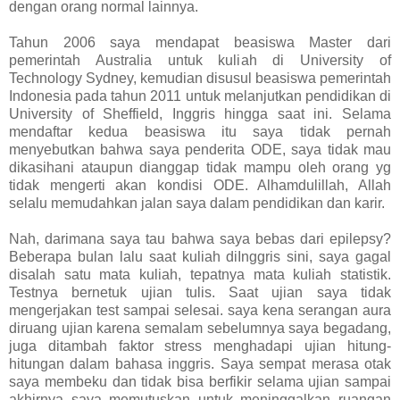
dengan orang normal lainnya.
Tahun 2006 saya mendapat beasiswa Master dari
pemerintah Australia untuk kuliah di University of
Technology Sydney, kemudian disusul beasiswa pemerintah
Indonesia pada tahun 2011 untuk melanjutkan pendidikan di
University of Sheffield, Inggris hingga saat ini. Selama
mendaftar kedua beasiswa itu saya tidak pernah
menyebutkan bahwa saya penderita ODE, saya tidak mau
dikasihani ataupun dianggap tidak mampu oleh orang yg
tidak mengerti akan kondisi ODE. Alhamdulillah, Allah
selalu memudahkan jalan saya dalam pendidikan dan karir.
Nah, darimana saya tau bahwa saya bebas dari epilepsy?
Beberapa bulan lalu saat kuliah diInggris sini, saya gagal
disalah satu mata kuliah, tepatnya mata kuliah statistik.
Testnya bernetuk ujian tulis. Saat ujian saya tidak
mengerjakan test sampai selesai. saya kena serangan aura
diruang ujian karena semalam sebelumnya saya begadang,
juga ditambah faktor stress menghadapi ujian hitung-
hitungan dalam bahasa inggris. Saya sempat merasa otak
saya membeku dan tidak bisa berfikir selama ujian sampai
akhirnya saya memutuskan untuk meninggalkan ruangan