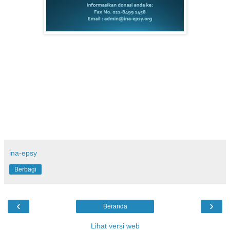
ina-epsy
Berbagi
‹
›
Beranda
Lihat versi web