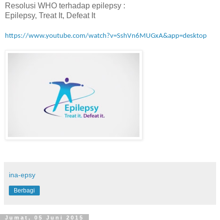
Resolusi WHO terhadap epilepsy :
Epilepsy, Treat It, Defeat It
https://www.youtube.com/watch?v=SshVn6MUGxA&app=desktop
ina-epsy
Berbagi
Jumat, 05 Juni 2015