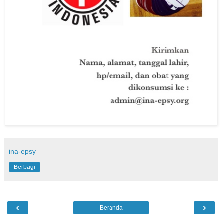
ina-epsy
Berbagi
‹
›
Beranda