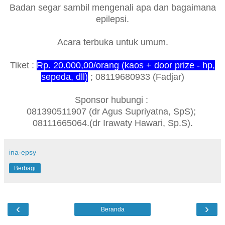
Badan segar sambil mengenali apa dan bagaimana
epilepsi.
Acara terbuka untuk umum.
Tiket :
Rp. 20.000,00/orang (kaos + door prize - hp,
sepeda, dll)
; 08119680933 (Fadjar)
Sponsor hubungi :
081390511907 (dr Agus Supriyatna, SpS);
08111665064.(dr Irawaty Hawari, Sp.S).
ina-epsy
Berbagi
‹
›
Beranda