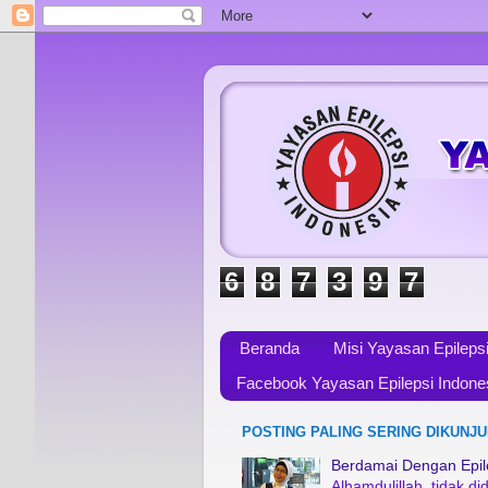
6
8
7
3
9
7
Beranda
Misi Yayasan Epileps
Facebook Yayasan Epilepsi Indone
POSTING PALING SERING DIKUNJU
Berdamai Dengan Epile
Alhamdulillah, tidak 