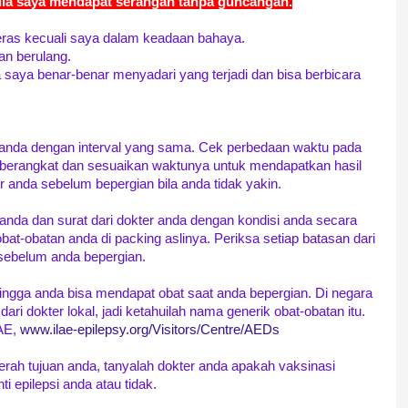
bila saya mendapat serangan tanpa guncangan.
eras kecuali saya dalam keadaan bahaya.
an berulang.
 saya benar-benar menyadari yang terjadi dan bisa berbicara
anda dengan interval yang sama. Cek perbedaan waktu pada
 berangkat dan sesuaikan waktunya untuk mendapatkan hasil
r anda sebelum bepergian bila anda tidak yakin.
anda dan surat dari dokter anda dengan kondisi anda secara
obat-obatan anda di packing aslinya. Periksa setiap batasan dari
sebelum anda bepergian.
ingga anda bisa mendapat obat saat anda bepergian. Di negara
ari dokter lokal, jadi ketahuilah nama generik obat-obatan itu.
LAE,
www.ilae-epilepsy.org/Visitors/Centre/AEDs
aerah tujuan anda, tanyalah dokter anda apakah vaksinasi
i epilepsi anda atau tidak.