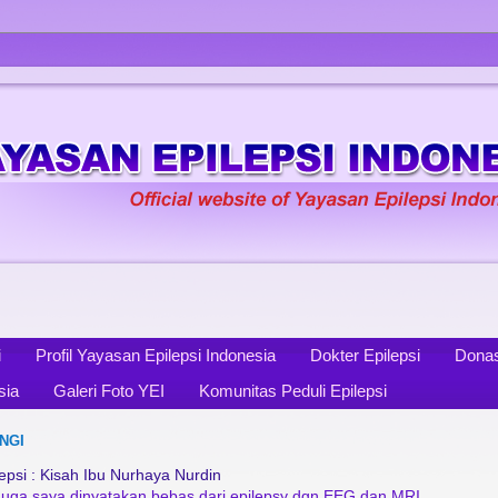
i
Profil Yayasan Epilepsi Indonesia
Dokter Epilepsi
Donas
sia
Galeri Foto YEI
Komunitas Peduli Epilepsi
NGI
psi : Kisah Ibu Nurhaya Nurdin
diduga saya dinyatakan bebas dari epilepsy dgn EEG dan MRI