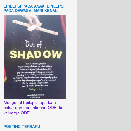
EPILEPSI PADA ANAK, EPILEPSI
PADA DEWASA, MARI KENALI
Mengenal Epilepsi, apa kata
pakar dan pengalaman ODE dan
keluarga ODE.
POSTING TERBARU