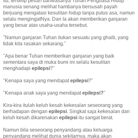
itu, terselip pesan bahwasanya Tuhan Penguasa Hidup
manusia senang melihat hambanya bersusah payah
berjuang mengatasi kesulitan hidup tanpa putus asa, namun
selalu mengingatNya. Dan Ia akan memberikan ganjaran
yang besar atas usaha-usaha tersebut.
"Namun ganjaran Tuhan itukan sesuatu yang ghaib, yang
tidak kita rasakan sekarang."
"Apa benar Tuhan memberikan ganjaran yang baik
sementara saya di muka bumi ini selalu kesulitan
menghadapi
epilepsi
?"
"Kenapa saya yang mendapat
epilepsi
?"
"Kenapa anak saya yang mendapat
epilepsi?
"
Kira-kira itulah keluh kesah kekesalan seseorang yang
berhadapan dengan
epilepsi
. Singkat saja kekesalan dan
keluh kesah dikarenakan
epilepsi
itu sangat berat.
Namun bila seseorang penyandang atau keluarga
penyandang melihat dunia sekitarnya, maka akan