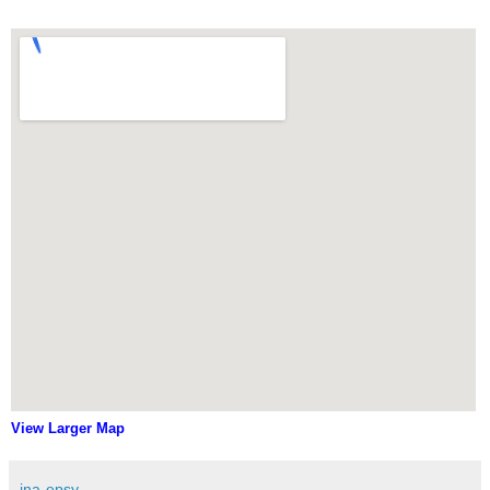
View Larger Map
ina-epsy